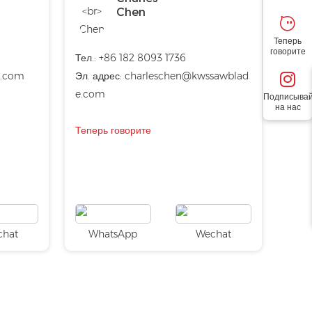
Chen
Теперь
говорите
Тел.: +86 182 8093 1736
l.com
Эл. адрес:
charleschen@kwssawblad
e.com
Подписывай
на нас
Теперь говорите
chat
WhatsApp
Wechat