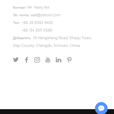
Контакт: Mr. Harry Xie
Эл. почта:
sale@ybtool.com
Тел.: +86 28 8582 9492
+86 134 3811 5586
Добавлять.: 19 Hengsheng Road, Shaqu Town,
Dayi County, Chengdu, Sichuan, China
Chat with Us