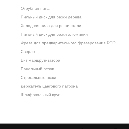
Отрубная пила
Пильный диск для резки дерева
Холодная пила для резки стали
Пильный диск для резки алюминия
Фреза для предварительного фрезерования PCD
Сверло
Бит маршрутизатора
Панельный резак
Строгальные ножи
Держатель цангового патрона
Шлифовальный круг