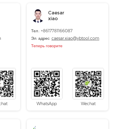
Caesar
xiao
Тел.: +8617781166087
m
Эл. адрес:
caesar.xiao@ybtool.com
Теперь говорите
chat
WhatsApp
Wechat