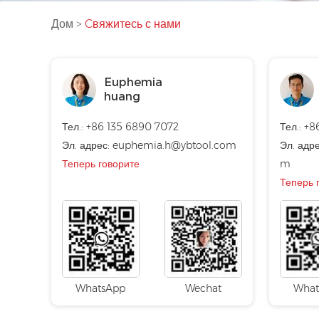
Дом
>
Cвяжитесь с нами
Euphemia
huang
Тел.: +86 135 6890 7072
Тел.: +
Эл. адрес:
euphemia.h@ybtool.com
Эл. адр
Теперь говорите
m
Теперь 
WhatsApp
Wechat
What