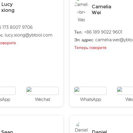
Lucy
Camelia
xiong
Wei
6 173 8007 9706
Тел.:
+86 189 9022 9601
ес:
lucy.xiong@ybtool.com
Эл. адрес:
camelia.wei@ybto
говорите
Теперь говорите
sApp
Wechat
WhatsApp
We
Sean
Daniel