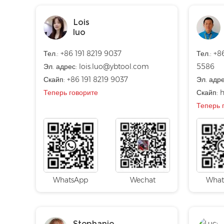
Lois
luo
Тел.: +86 191 8219 9037
Тел.: +8
Эл. адрес:
lois.luo@ybtool.com
5586
Скайп:
+86 191 8219 9037
Эл. адр
Теперь говорите
Скайп:
h
Теперь 
WhatsApp
Wechat
What
Stephanie