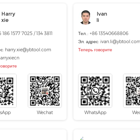
Harry
Ivan
xie
li
6 186 1577 7025 / 134 3811
Тел..: +86 13540668806
Эл. адрес: ivan.li@ybtool.co
ес:
harry.xie@ybtool.com
Теперь говорите
arryxiecn
говорите
sApp
Wechat
WhatsApp
We