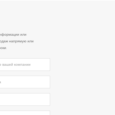
информации или
родаж напрямую или
оки.