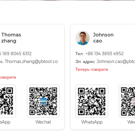
Thomas
Johnson
zhang
cao
86 189 8045 6312
Тел.: +86 134 3893 4952
ес:
Thomas.zhang@ybtool.co
Эл. адрес:
Johnson.cao@ybt
Теперь говорите
говорите
sApp
Wechat
WhatsApp
We