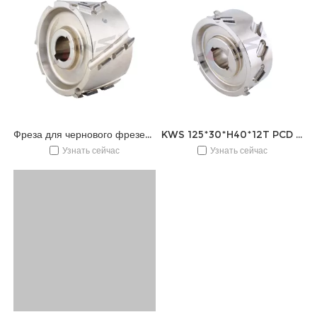
Фреза для чернового фрезерования KWS K6 125x30xH65x18T PCD для кромкооблицовочного станка
KWS 125*30*H40*12T PCD фреза для кромкооблицовочного станка
Узнать сейчас
Узнать сейчас