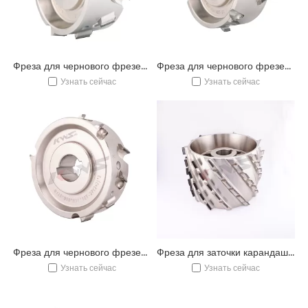
Фреза для чернового фрезерования KWS K6 125x30xH50x12T 2R P【(1+3)x3】 PCD для кромкооблицовочного станка
Фреза для чернового фрезерования KWS K6 125x30xH50x12T 2L P【(1+3)x3】 PCD для кромкооблицовочного станка
Узнать сейчас
Узнать сейчас
Фреза для чернового фрезерования KWS K6 125x30xH35x12T 2 P【(2+2)x3 PCD для кромкооблицовочного станка
Фреза для заточки карандашей KWS 180*35*H120*66T PCD для изготовления карандашных станков
Узнать сейчас
Узнать сейчас