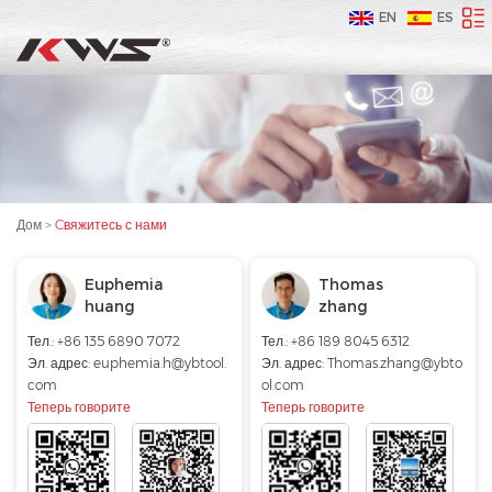
EN
ES
Дом
>
Cвяжитесь с нами
Euphemia
Thomas
huang
zhang
Тел.: +86 135 6890 7072
Тел.: +86 189 8045 6312
Эл. адрес:
euphemia.h@ybtool.
Эл. адрес:
Thomas.zhang@ybto
com
ol.com
Теперь говорите
Теперь говорите