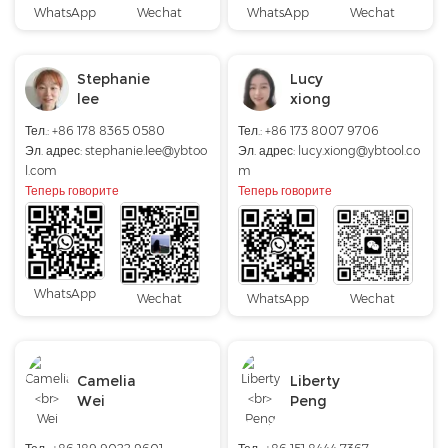
WhatsApp
Wechat
WhatsApp
Wechat
Stephanie
Lucy
lee
xiong
Тел.: +86 178 8365 0580
Тел.:
+86 173 8007 9706
Эл. адрес:
stephanie.lee@ybtoo
Эл. адрес:
lucy.xiong@ybtool.co
l.com
m
Теперь говорите
Теперь говорите
WhatsApp
Wechat
WhatsApp
Wechat
Camelia
Liberty
Wei
Peng