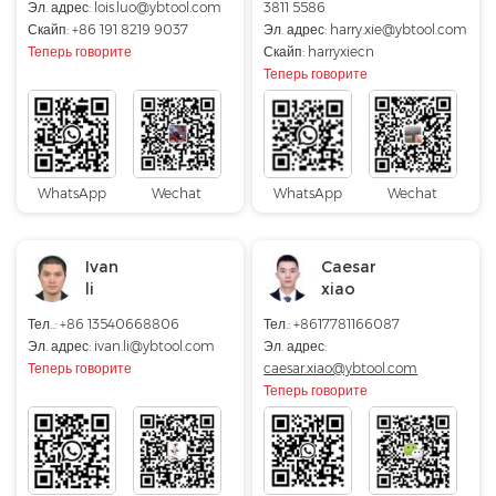
Эл. адрес:
lois.luo@ybtool.com
3811 5586
Скайп:
+86 191 8219 9037
Эл. адрес:
harry.xie@ybtool.com
Теперь говорите
Скайп:
harryxiecn
Теперь говорите
WhatsApp
Wechat
WhatsApp
Wechat
Ivan
Caesar
li
xiao
Тел..: +86 13540668806
Тел.: +8617781166087
Эл. адрес: ivan.li@ybtool.com
Эл. адрес:
Теперь говорите
caesar.xiao@ybtool.com
Теперь говорите