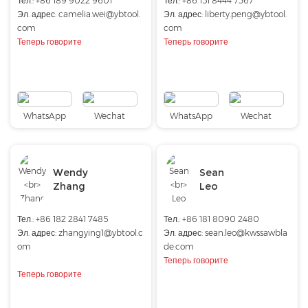
Тел.:
+86 189 9022 9601
Тел.: +86 151 8444 7367
Эл. адрес:
camelia.wei@ybtool.
Эл. адрес:
liberty.peng@ybtool.
com
com
Теперь говорите
Теперь говорите
WhatsApp
Wechat
WhatsApp
Wechat
Wendy
Sean
Zhang
Leo
Тел.: +86 182 2841 7485
Тел.: +86 181 8090 2480
Эл. адрес:
zhangying1@ybtool.c
Эл. адрес:
sean.leo@kwssawbla
om
de.com
Теперь говорите
Теперь говорите