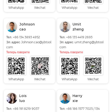
WhatsApp
Wechat
WhatsApp
Wechat
Johnson
Umit
cao
zheng
Тел.: +86 134 3893 4952
Тел.: +86 135 4419 2693
Эл. адрес:
Johnson.cao@ybtool.
Эл. адрес:
umit.zheng@ybtool.
com
com
Теперь говорите
Теперь говорите
WhatsApp
Wechat
WhatsApp
Wechat
Lois
Harry
luo
xie
Тел.: +86 191 8219 9037
Тел.: +86 186 1577 7025 / 134