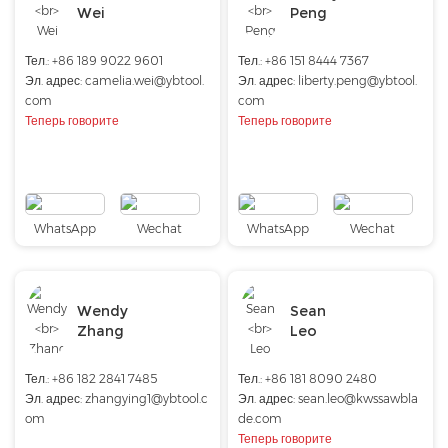
Wei
Peng
Тел.:
+86 189 9022 9601
Тел.: +86 151 8444 7367
Эл. адрес:
camelia.wei@ybtool.
Эл. адрес:
liberty.peng@ybtool.
com
com
Теперь говорите
Теперь говорите
WhatsApp
Wechat
WhatsApp
Wechat
Wendy
Sean
Zhang
Leo
Тел.: +86 182 2841 7485
Тел.: +86 181 8090 2480
Эл. адрес:
zhangying1@ybtool.c
Эл. адрес:
sean.leo@kwssawbla
om
de.com
Теперь говорите