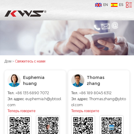
EN
ES
Дом
>
Cвяжитесь с нами
Euphemia
Thomas
huang
zhang
Тел.: +86 135 6890 7072
Тел.: +86 189 8045 6312
Эл. адрес:
euphemia.h@ybtool.
Эл. адрес:
Thomas.zhang@ybto
com
ol.com
Теперь говорите
Теперь говорите