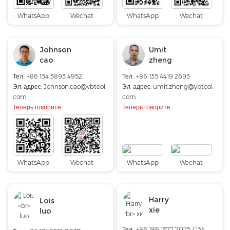
WhatsApp
Wechat
WhatsApp
Wechat
Johnson
Umit
cao
zheng
Тел.: +86 134 3893 4952
Тел.: +86 135 4419 2693
Эл. адрес:
Johnson.cao@ybtool.
Эл. адрес:
umit.zheng@ybtool.
com
com
Теперь говорите
Теперь говорите
WhatsApp
Wechat
WhatsApp
Wechat
Harry
Lois
xie
luo
Тел.: +86 186 1577 7025 / 134