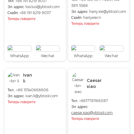
Тел.: +86 191 8219 9037
3811 5586
Эл. адрес:
lois.luo@ybtool.com
Эл. адрес:
harry.xie@ybtool.com
Скайп:
+86 191 8219 9037
Скайп:
harryxiecn
Теперь говорите
Теперь говорите
WhatsApp
Wechat
WhatsApp
Wechat
Ivan
Caesar
li
xiao
Тел..: +86 13540668806
Эл. адрес: ivan.li@ybtool.com
Тел.: +8617781166087
Теперь говорите
Эл. адрес:
caesar.xiao@ybtool.com
Теперь говорите