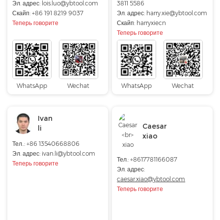
Эл. адрес:
lois.luo@ybtool.com
3811 5586
Скайп:
+86 191 8219 9037
Эл. адрес:
harry.xie@ybtool.com
Теперь говорите
Скайп:
harryxiecn
Теперь говорите
WhatsApp
Wechat
WhatsApp
Wechat
Ivan
Caesar
li
xiao
Тел..: +86 13540668806
Эл. адрес: ivan.li@ybtool.com
Тел.: +8617781166087
Теперь говорите
Эл. адрес:
caesar.xiao@ybtool.com
Теперь говорите