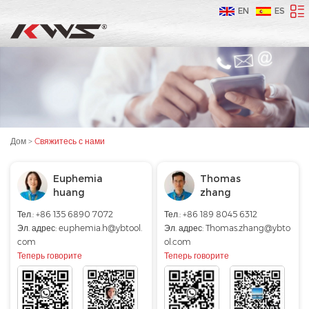
EN
ES
Дом
>
Cвяжитесь с нами
Euphemia
Thomas
huang
zhang
Тел.: +86 135 6890 7072
Тел.: +86 189 8045 6312
Эл. адрес:
euphemia.h@ybtool.
Эл. адрес:
Thomas.zhang@ybto
com
ol.com
Теперь говорите
Теперь говорите