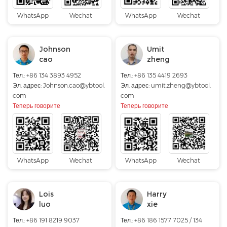
WhatsApp
Wechat
WhatsApp
Wechat
Johnson
Umit
cao
zheng
Тел.: +86 134 3893 4952
Тел.: +86 135 4419 2693
Эл. адрес:
Johnson.cao@ybtool.
Эл. адрес:
umit.zheng@ybtool.
com
com
Теперь говорите
Теперь говорите
WhatsApp
Wechat
WhatsApp
Wechat
Lois
Harry
luo
xie
Тел.: +86 191 8219 9037
Тел.: +86 186 1577 7025 / 134