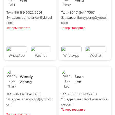
Wei
Peng
Тел.:
+86 189 9022 9601
Тел.: +86 151 8444 7367
Эл. адрес:
camelia.wei@ybtool.
Эл. адрес:
liberty.peng@ybtool.
com
com
Теперь говорите
Теперь говорите
WhatsApp
Wechat
WhatsApp
Wechat
Wendy
Sean
Zhang
Leo
Тел.: +86 182 2841 7485
Тел.: +86 181 8090 2480
Эл. адрес:
zhangying1@ybtool.c
Эл. адрес:
sean.leo@kwssawbla
om
de.com
Теперь говорите
Теперь говорите