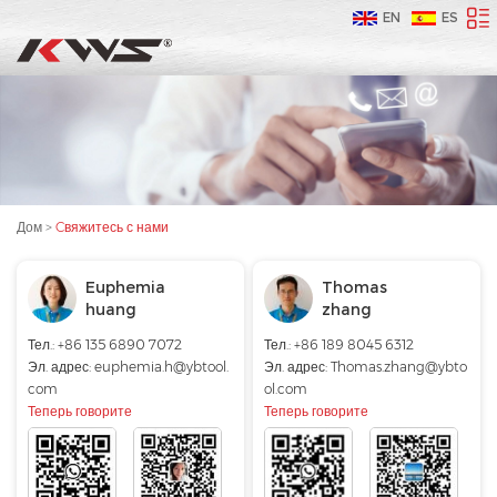
EN
ES
Дом
>
Cвяжитесь с нами
Euphemia
Thomas
huang
zhang
Тел.: +86 135 6890 7072
Тел.: +86 189 8045 6312
Эл. адрес:
euphemia.h@ybtool.
Эл. адрес:
Thomas.zhang@ybto
com
ol.com
Теперь говорите
Теперь говорите