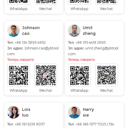
WhatsApp
Wechat
WhatsApp
Wechat
Johnson
Umit
cao
zheng
Тел.: +86 134 3893 4952
Тел.: +86 135 4419 2693
Эл. адрес:
Johnson.cao@ybtool.
Эл. адрес:
umit.zheng@ybtool.
com
com
Теперь говорите
Теперь говорите
WhatsApp
Wechat
WhatsApp
Wechat
Lois
Harry
luo
xie
Тел.: +86 191 8219 9037
Тел.: +86 186 1577 7025 / 134