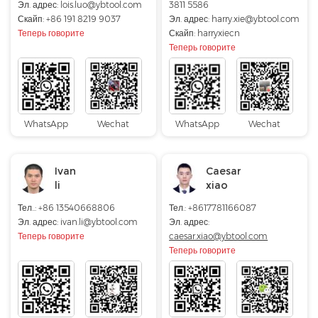
Эл. адрес:
lois.luo@ybtool.com
3811 5586
Скайп:
+86 191 8219 9037
Эл. адрес:
harry.xie@ybtool.com
Теперь говорите
Скайп:
harryxiecn
Теперь говорите
WhatsApp
Wechat
WhatsApp
Wechat
Ivan
Caesar
li
xiao
Тел..: +86 13540668806
Тел.: +8617781166087
Эл. адрес: ivan.li@ybtool.com
Эл. адрес:
Теперь говорите
caesar.xiao@ybtool.com
Теперь говорите