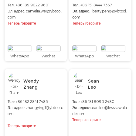
Тел.:
+86 189 9022 9601
Тел.: +86 151 8444 7367
Эл. адрес:
camelia.wei@ybtool.
Эл. адрес:
liberty.peng@ybtool.
com
com
Теперь говорите
Теперь говорите
WhatsApp
Wechat
WhatsApp
Wechat
Wendy
Sean
Zhang
Leo
Тел.: +86 182 2841 7485
Тел.: +86 181 8090 2480
Эл. адрес:
zhangying1@ybtool.c
Эл. адрес:
sean.leo@kwssawbla
om
de.com
Теперь говорите
Теперь говорите