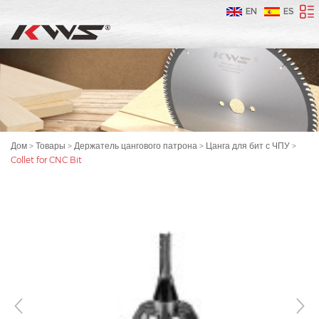
EN
ES
Дом
>
Товары
>
Держатель цангового патрона
>
Цанга для бит с ЧПУ
>
Collet for CNC Bit