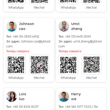
WhatsApp
Wechat
WhatsApp
Wechat
Johnson
Umit
cao
zheng
Тел.: +86 134 3893 4952
Тел.: +86 135 4419 2693
Эл. адрес:
Johnson.cao@ybtool.
Эл. адрес:
umit.zheng@ybtool.
com
com
Теперь говорите
Теперь говорите
WhatsApp
Wechat
WhatsApp
Wechat
Lois
Harry
luo
xie
Тел.: +86 191 8219 9037
Тел.: +86 186 1577 7025 / 134