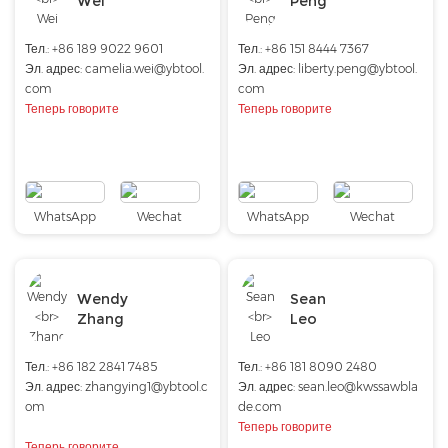
Wei
Peng
Тел.:
+86 189 9022 9601
Тел.: +86 151 8444 7367
Эл. адрес:
camelia.wei@ybtool.
Эл. адрес:
liberty.peng@ybtool.
com
com
Теперь говорите
Теперь говорите
WhatsApp
Wechat
WhatsApp
Wechat
Wendy
Sean
Zhang
Leo
Тел.: +86 182 2841 7485
Тел.: +86 181 8090 2480
Эл. адрес:
zhangying1@ybtool.c
Эл. адрес:
sean.leo@kwssawbla
om
de.com
Теперь говорите
Теперь говорите