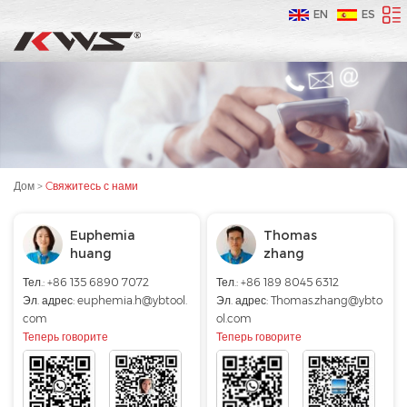
EN
ES
Дом
>
Cвяжитесь с нами
Euphemia
Thomas
huang
zhang
Тел.: +86 135 6890 7072
Тел.: +86 189 8045 6312
Эл. адрес:
euphemia.h@ybtool.
Эл. адрес:
Thomas.zhang@ybto
com
ol.com
Теперь говорите
Теперь говорите