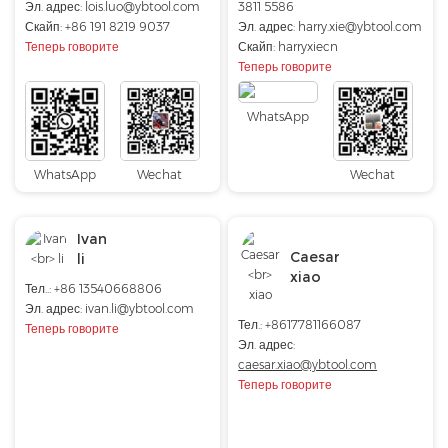
Эл. адрес:
lois.luo@ybtool.com
3811 5586
Скайп:
+86 191 8219 9037
Эл. адрес:
harry.xie@ybtool.com
Теперь говорите
Скайп:
harryxiecn
Теперь говорите
WhatsApp
WhatsApp
Wechat
Wechat
Ivan
Caesar
li
xiao
Тел..: +86 13540668806
Эл. адрес: ivan.li@ybtool.com
Тел.: +8617781166087
Теперь говорите
Эл. адрес:
caesar.xiao@ybtool.com
Теперь говорите