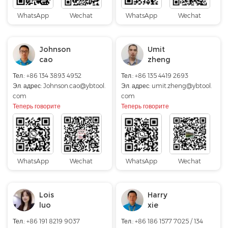
WhatsApp
Wechat
WhatsApp
Wechat
Johnson
Umit
cao
zheng
Тел.: +86 134 3893 4952
Тел.: +86 135 4419 2693
Эл. адрес:
Johnson.cao@ybtool.
Эл. адрес:
umit.zheng@ybtool.
com
com
Теперь говорите
Теперь говорите
WhatsApp
Wechat
WhatsApp
Wechat
Lois
Harry
luo
xie
Тел.: +86 191 8219 9037
Тел.: +86 186 1577 7025 / 134