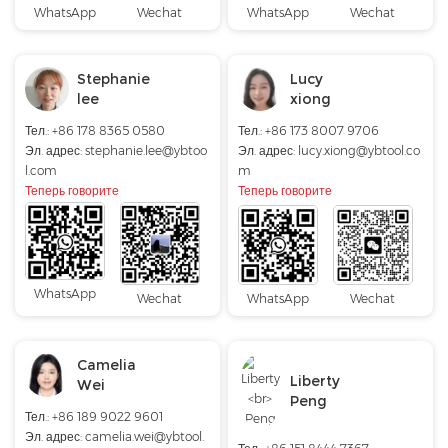
WhatsApp
Wechat
WhatsApp
Wechat
Stephanie
Lucy
lee
xiong
Тел.: +86 178 8365 0580
Тел.:
+86 173 8007 9706
Эл. адрес:
stephanie.lee@ybtoo
Эл. адрес:
lucy.xiong@ybtool.co
l.com
m
Теперь говорите
Теперь говорите
WhatsApp
Wechat
WhatsApp
Wechat
Camelia
Liberty
Wei
Peng
Тел.:
+86 189 9022 9601
Эл. адрес:
camelia.wei@ybtool.