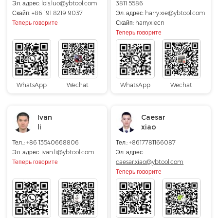
Эл. адрес:
lois.luo@ybtool.com
3811 5586
Скайп:
+86 191 8219 9037
Эл. адрес:
harry.xie@ybtool.com
Теперь говорите
Скайп:
harryxiecn
Теперь говорите
WhatsApp
Wechat
WhatsApp
Wechat
Ivan
Caesar
li
xiao
Тел..: +86 13540668806
Тел.: +8617781166087
Эл. адрес: ivan.li@ybtool.com
Эл. адрес:
Теперь говорите
caesar.xiao@ybtool.com
Теперь говорите