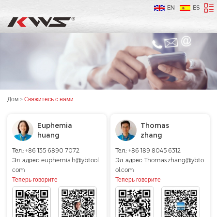
EN
ES
Дом
>
Cвяжитесь с нами
Euphemia
Thomas
huang
zhang
Тел.: +86 135 6890 7072
Тел.: +86 189 8045 6312
Эл. адрес:
euphemia.h@ybtool.
Эл. адрес:
Thomas.zhang@ybto
com
ol.com
Теперь говорите
Теперь говорите