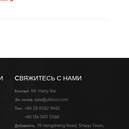
И
CВЯЖИТЕСЬ С НАМИ
Контакт: Mr. Harry Xie
Эл. почта:
sale@ybtool.com
Тел.: +86 28 8582 9492
+86 134 3811 5586
Добавлять.: 19 Hengsheng Road, Shaqu Town,