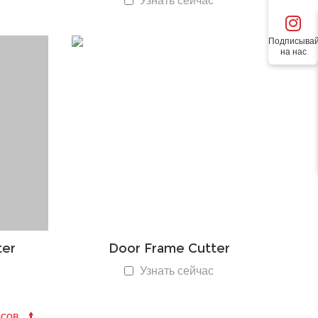
Узнать сейчас
Подписывай
на нас
ter
Door Frame Cutter
Узнать сейчас