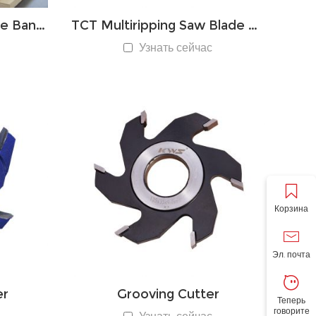
TCT Saw Blade for Edge Banding
TCT Multiripping Saw Blade with Rakers
Узнать сейчас
Корзина
Эл. почта
er
Grooving Cutter
Теперь
говорите