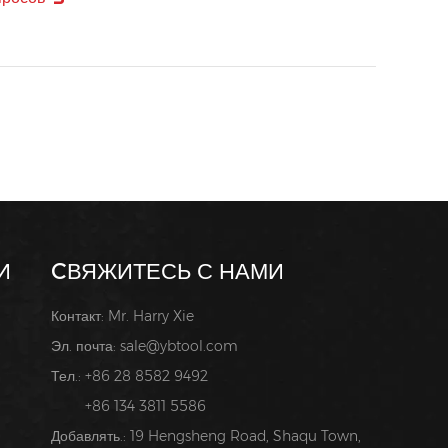
И
CВЯЖИТЕСЬ С НАМИ
Контакт: Mr. Harry Xie
Эл. почта:
sale@ybtool.com
Тел.: +86 28 8582 9492
+86 134 3811 5586
Добавлять.: 19 Hengsheng Road, Shaqu Town,